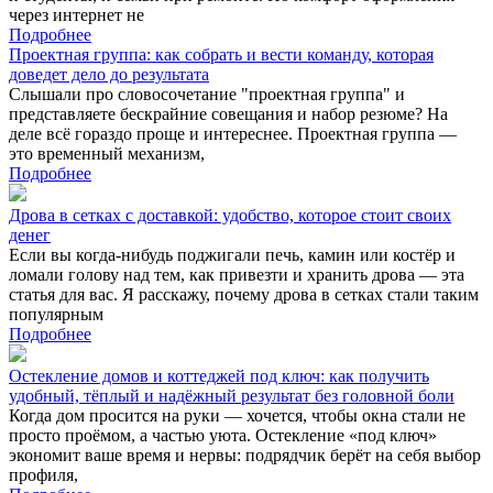
через интернет не
Подробнее
Проектная группа: как собрать и вести команду, которая
доведет дело до результата
Слышали про словосочетание "проектная группа" и
представляете бескрайние совещания и набор резюме? На
деле всё гораздо проще и интереснее. Проектная группа —
это временный механизм,
Подробнее
Дрова в сетках с доставкой: удобство, которое стоит своих
денег
Если вы когда-нибудь поджигали печь, камин или костёр и
ломали голову над тем, как привезти и хранить дрова — эта
статья для вас. Я расскажу, почему дрова в сетках стали таким
популярным
Подробнее
Остекление домов и коттеджей под ключ: как получить
удобный, тёплый и надёжный результат без головной боли
Когда дом просится на руки — хочется, чтобы окна стали не
просто проёмом, а частью уюта. Остекление «под ключ»
экономит ваше время и нервы: подрядчик берёт на себя выбор
профиля,