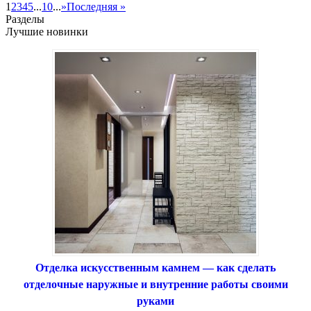
1
2
3
4
5
...
10
...
»
Последняя »
Разделы
Лучшие новинки
Отделка искусственным камнем — как сделать
отделочные наружные и внутренние работы своими
руками