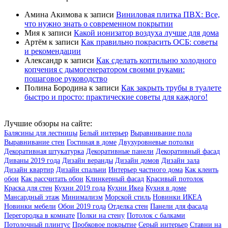
Амина Акимова
к записи
Виниловая плитка ПВХ: Все,
что нужно знать о современном покрытии
Мия
к записи
Какой ионизатор воздуха лучше для дома
Артём
к записи
Как правильно покрасить ОСБ: советы
и рекомендации
Александр
к записи
Как сделать коптильню холодного
копчения с дымогенератором своими руками:
пошаговое руководство
Полина Бородина
к записи
Как закрыть трубы в туалете
быстро и просто: практические советы для каждого!
Лучшие обзоры на сайте:
Балясины для лестницы
Белый интерьер
Выравнивание пола
Выравнивание стен
Гостиная в доме
Двухуровневые потолки
Декоративная штукатурка
Декоративные панели
Декоративный фасад
Диваны 2019 года
Дизайн веранды
Дизайн домов
Дизайн зала
Дизайн квартир
Дизайн спальни
Интерьер частного дома
Как клеить
обои
Как рассчитать обои
Клинкерный фасад
Красивый потолок
Краска для стен
Кухни 2019 года
Кухни Икеа
Кухня в доме
Мансардный этаж
Минимализм
Морской стиль
Новинки ИКЕА
Новинки мебели
Обои 2019 года
Отделка стен
Панели для фасада
Перегородка в комнате
Полки на стену
Потолок с балками
Потолочный плинтус
Пробковое покрытие
Серый интерьер
Ставни на