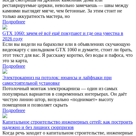
реставрируемые церкви, невольно замечаешь — швы между
камнями выглядят мягче, чем бетонные. За этим стоит не
только аккуратность мастера, но
Подробнее
GTX 1060: зачем её всё ещё покупают и где она уместна в
2026 году
Если вы видели на барахолке или в объявлениях скучающую
видеокарту с шильдиком GTX 1060 и думаете, стоит ли брать,
этот текст для вас. Я расскажу коротко, без воды и пафоса, что
это за карта,
Подробнее
Электрокарниз на потолок: нюансы и лайфхаки при
самостоятельной установке
Потолочный монтаж электрокарниза — один из самых
популярных вариантов в современных интерьерах. Он даёт
чистую линию штор, визуально «поднимает» высоту
помещения и позволяет скрыть
Подробнее
Капитальное строительство инженерных сетей: как построить
надежно и без лишних сюрпризов
Когда речь заходит о капитальном строительстве, инженерные