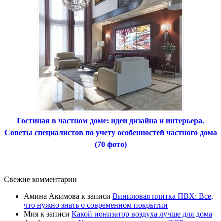
Гостиная в частном доме: идеи дизайна и интерьера.
Советы специалистов по учету особенностей частного дома
(70 фото)
Свежие комментарии
Амина Акимова
к записи
Виниловая плитка ПВХ: Все,
что нужно знать о современном покрытии
Мия
к записи
Какой ионизатор воздуха лучше для дома