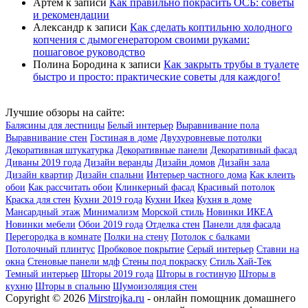
Артём
к записи
Как правильно покрасить ОСБ: советы
и рекомендации
Александр
к записи
Как сделать коптильню холодного
копчения с дымогенератором своими руками:
пошаговое руководство
Полина Бородина
к записи
Как закрыть трубы в туалете
быстро и просто: практические советы для каждого!
Лучшие обзоры на сайте:
Балясины для лестницы
Белый интерьер
Выравнивание пола
Выравнивание стен
Гостиная в доме
Двухуровневые потолки
Декоративная штукатурка
Декоративные панели
Декоративный фасад
Диваны 2019 года
Дизайн веранды
Дизайн домов
Дизайн зала
Дизайн квартир
Дизайн спальни
Интерьер частного дома
Как клеить
обои
Как рассчитать обои
Клинкерный фасад
Красивый потолок
Краска для стен
Кухни 2019 года
Кухни Икеа
Кухня в доме
Мансардный этаж
Минимализм
Морской стиль
Новинки ИКЕА
Новинки мебели
Обои 2019 года
Отделка стен
Панели для фасада
Перегородка в комнате
Полки на стену
Потолок с балками
Потолочный плинтус
Пробковое покрытие
Серый интерьер
Ставни на
окна
Стеновые панели мдф
Стены под покраску
Стиль Хай-Тек
Темный интерьер
Шторы 2019 года
Шторы в гостиную
Шторы в
кухню
Шторы в спальню
Шумоизоляция стен
Copyright © 2026
Mirstrojka.ru
- онлайн помощник домашнего