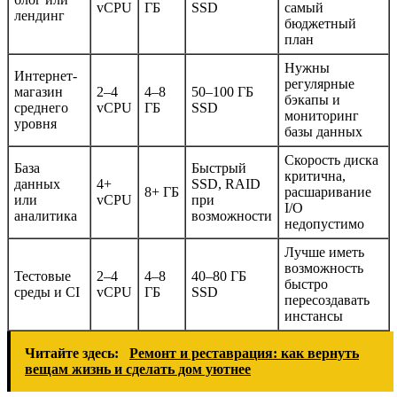
vCPU
ГБ
SSD
самый
лендинг
бюджетный
план
Нужны
Интернет-
регулярные
магазин
2–4
4–8
50–100 ГБ
бэкапы и
среднего
vCPU
ГБ
SSD
мониторинг
уровня
базы данных
Скорость диска
База
Быстрый
критична,
данных
4+
SSD, RAID
8+ ГБ
расшаривание
или
vCPU
при
I/O
аналитика
возможности
недопустимо
Лучше иметь
возможность
Тестовые
2–4
4–8
40–80 ГБ
быстро
среды и CI
vCPU
ГБ
SSD
пересоздавать
инстансы
Читайте здесь:
Ремонт и реставрация: как вернуть
вещам жизнь и сделать дом уютнее