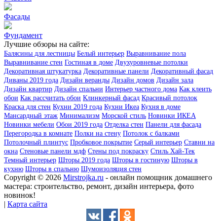
Фасады
Фундамент
Лучшие обзоры на сайте:
Балясины для лестницы
Белый интерьер
Выравнивание пола
Выравнивание стен
Гостиная в доме
Двухуровневые потолки
Декоративная штукатурка
Декоративные панели
Декоративный фасад
Диваны 2019 года
Дизайн веранды
Дизайн домов
Дизайн зала
Дизайн квартир
Дизайн спальни
Интерьер частного дома
Как клеить
обои
Как рассчитать обои
Клинкерный фасад
Красивый потолок
Краска для стен
Кухни 2019 года
Кухни Икеа
Кухня в доме
Мансардный этаж
Минимализм
Морской стиль
Новинки ИКЕА
Новинки мебели
Обои 2019 года
Отделка стен
Панели для фасада
Перегородка в комнате
Полки на стену
Потолок с балками
Потолочный плинтус
Пробковое покрытие
Серый интерьер
Ставни на
окна
Стеновые панели мдф
Стены под покраску
Стиль Хай-Тек
Темный интерьер
Шторы 2019 года
Шторы в гостиную
Шторы в
кухню
Шторы в спальню
Шумоизоляция стен
Copyright © 2026
Mirstrojka.ru
- онлайн помощник домашнего
мастера: строительство, ремонт, дизайн интерьера, фото
новинок!
|
Карта сайта