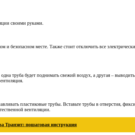
ляции своими руками.
хом и безопасном месте. Также стоит отключить все электрическ
о одна труба будет поднимать свежий воздух, а другая – выводит
вентиляция.
анавливать пластиковые трубы. Вставьте трубы в отверстия, фик
тественной вентиляции.
ва Транзит: пошаговая инструкция