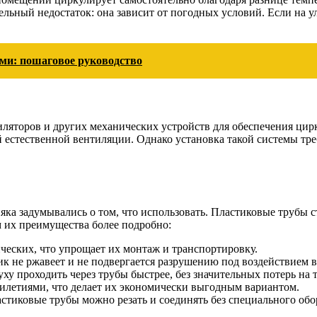
тельный недостаток: она зависит от погодных условий. Если на 
ми: пошаговое руководство
ляторов и других механических устройств для обеспечения цирк
й естественной вентиляции. Однако установка такой системы тре
а задумывались о том, что использовать. Пластиковые трубы ст
м их преимущества более подробно:
ческих, что упрощает их монтаж и транспортировку.
ик не ржавеет и не подвергается разрушению под воздействием в
ху проходить через трубы быстрее, без значительных потерь на 
илетиями, что делает их экономически выгодным вариантом.
астиковые трубы можно резать и соединять без специального обо