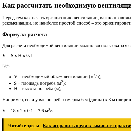
Как рассчитать необходимую вентиляци
Перед тем как начать организацию вентиляции, важно правиль
рекомендации, но наиболее простой способ – это ориентироват
Формула расчета
Для расчета необходимой вентиляции можно воспользоваться 
V = S х H х 0,1
где:
3
V
– необходимый объем вентиляции (м
/ч);
2
S
– площадь погреба (м
);
H
– высота погреба (м);
Например, если у вас погреб размером 6 м (длина) х 3 м (ширина
3
V = 18 х 2 х 0.1 = 3.6 м
/ч.
Читайте здесь:
Как исправить щели в ламинате: практи