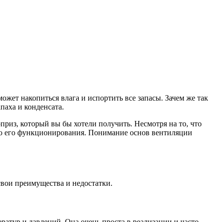
может накопиться влага и испортить все запасы. Зачем же так
паха и конденсата.
рприз, который вы бы хотели получить. Несмотря на то, что
ью его функционирования. Понимание основ вентиляции
свои преимущества и недостатки.
ратур и давлений. Она очень проста в реализации и часто