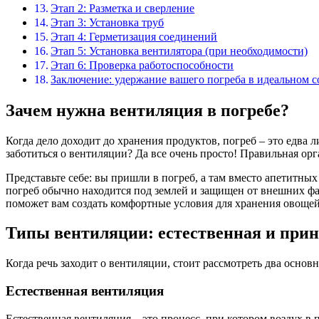
Этап 2: Разметка и сверление
Этап 3: Установка труб
Этап 4: Герметизация соединений
Этап 5: Установка вентилятора (при необходимости)
Этап 6: Проверка работоспособности
Заключение: удержание вашего погреба в идеальном 
Зачем нужна вентиляция в погребе?
Когда дело доходит до хранения продуктов, погреб – это едва л
заботиться о вентиляции? Да все очень просто! Правильная орг
Представьте себе: вы пришли в погреб, а там вместо апетитных
погреб обычно находится под землей и защищен от внешних ф
поможет вам создать комфортные условия для хранения овощей
Типы вентиляции: естественная и при
Когда речь заходит о вентиляции, стоит рассмотреть два осно
Естественная вентиляция
Естественная вентиляция – это процесс, при котором воздух в