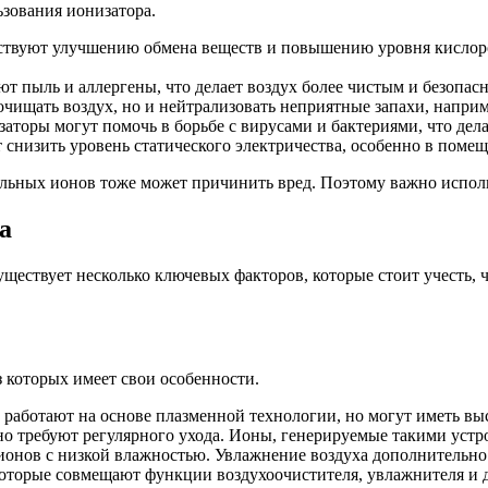
зования ионизатора.
твуют улучшению обмена веществ и повышению уровня кислород
 пыль и аллергены, что делает воздух более чистым и безопасн
очищать воздух, но и нейтрализовать неприятные запахи, напри
аторы могут помочь в борьбе с вирусами и бактериями, что дела
снизить уровень статического электричества, особенно в поме
льных ионов тоже может причинить вред. Поэтому важно исполь
а
уществует несколько ключевых факторов, которые стоит учесть,
 которых имеет свои особенности.
работают на основе плазменной технологии, но могут иметь вы
 требуют регулярного ухода. Ионы, генерируемые такими устро
онов с низкой влажностью. Увлажнение воздуха дополнительно 
оторые совмещают функции воздухоочистителя, увлажнителя и д