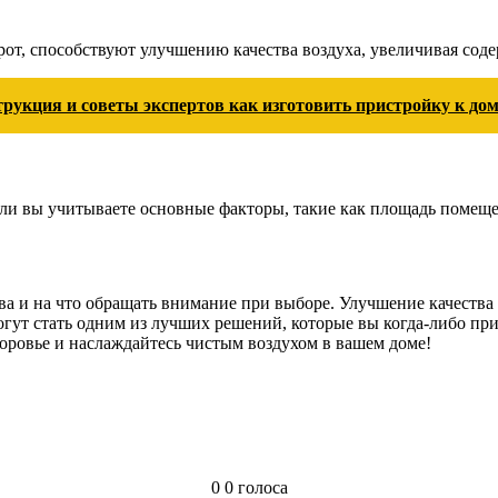
рот, способствуют улучшению качества воздуха, увеличивая сод
рукция и советы экспертов как изготовить пристройку к дом
сли вы учитываете основные факторы, такие как площадь помеще
ства и на что обращать внимание при выборе. Улучшение качеств
гут стать одним из лучших решений, которые вы когда-либо прини
доровье и наслаждайтесь чистым воздухом в вашем доме!
0
0
голоса