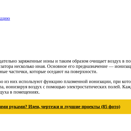
акцию
цательно заряженные ионы и таким образом очищает воздух в по
изатора несколько иная. Основное его предназначение — ионизац
ные частички, которые оседают на поверхности.
о из них используют функцию плазменной ионизации, при кото
па, ионизируя воздух с помощью электростатических полей. Каж
здуха в помещениях.
оими руками? Идеи, чертежи и лучшие проекты (85 фото)