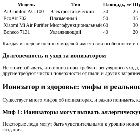
Модель
Тип
Площадь, м²
Шу
AirComfort AC-100
Электростатический
30
25
EcoAir 702
Плазменный
50
35
Xiaomi Mi Air Purifier
Многофункциональный
60
30
Boneco 7131
Увлажняющий
40
20
Каждая из перечисленных моделей имеет свои особенности и п
Долговечность и уход за ионизатором
Не стоит забывать, что ионизаторы требуют регулярного ухода
другие требуют чистки поверхности от пыли и других загрязне
Ионизатор и здоровье: мифы и реально
Существует много мифов об ионизаторах, и важно понимать, ка
Миф 1: Ионизаторы могут вызвать аллергическ
Некоторые люди могут быть чувствительными к уровню ионов в 
создания.