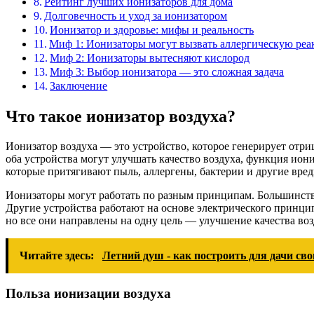
Рейтинг лучших ионизаторов для дома
Долговечность и уход за ионизатором
Ионизатор и здоровье: мифы и реальность
Миф 1: Ионизаторы могут вызвать аллергическую ре
Миф 2: Ионизаторы вытесняют кислород
Миф 3: Выбор ионизатора — это сложная задача
Заключение
Что такое ионизатор воздуха?
Ионизатор воздуха — это устройство, которое генерирует отри
оба устройства могут улучшать качество воздуха, функция ион
которые притягивают пыль, аллергены, бактерии и другие вред
Ионизаторы могут работать по разным принципам. Большинств
Другие устройства работают на основе электрического принци
но все они направлены на одну цель — улучшение качества во
Читайте здесь:
Летний душ - как построить для дачи св
Польза ионизации воздуха