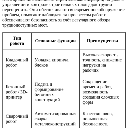
управлении и контроле строительных площадок трудно
переоценить. Они обеспечивают своевременное обнаружение
проблем, помогают наблюдать за прогрессом работ и
обеспечивают безопасность за счёт регулярного обзора
труднодоступных мест.
Тип
Основные функции
Преимущества
робота
Высокая скорость,
Кладочный
Укладка кирпича,
точность, снижение
робот
блоков
нагрузки на
рабочих
Сокращение
Подача и
Бетонный
времени работ,
формирование
робот / 3D-
возможность
бетонных
принтер
создания сложных
конструкций
форм
Автоматизированная
Качество швов,
Сварочный
сварка
повышенная
робот
металлоконструкций
безопасность