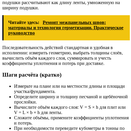
подушки рассчитывают как длину ленты, умноженную на
ширину подушки.
Читайте здесь:
Ремонт межпанельных швов:
материалы и технология герметизации. Практическое
руководство
Последовательность действий стандартная и удобная в
исполнении: измерить геометрию, выбрать толщины слоёв,
вычислить объём каждого слоя, суммировать и учесть
коэффициенты уплотнения и потерь при доставке.
Шаги расчёта (кратко)
Измерьте на плане или на местности длины и площади
участка/фундамента.
Определите ширину и толщину песчаной и щебёночной
прослойки.
Вычислите объём каждого слоя: V = S × h для плит или
V = L × b × h для ленты.
Сложите объёмы, примените коэффициенты уплотнения
и потерь.
При необходимости переведите кубометры в тонны по