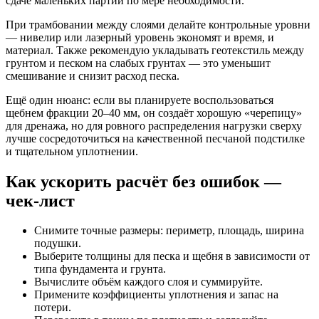
сдаче маленьких партий по мере необходимости.
При трамбовании между слоями делайте контрольные уровни
— нивелир или лазерный уровень экономят и время, и
материал. Также рекомендую укладывать геотекстиль между
грунтом и песком на слабых грунтах — это уменьшит
смешивание и снизит расход песка.
Ещё один нюанс: если вы планируете воспользоваться
щебнем фракции 20–40 мм, он создаёт хорошую «черепицу»
для дренажа, но для ровного распределения нагрузки сверху
лучше сосредоточиться на качественной песчаной подстилке
и тщательном уплотнении.
Как ускорить расчёт без ошибок —
чек-лист
Снимите точные размеры: периметр, площадь, ширина
подушки.
Выберите толщины для песка и щебня в зависимости от
типа фундамента и грунта.
Вычислите объём каждого слоя и суммируйте.
Примените коэффициенты уплотнения и запас на
потери.