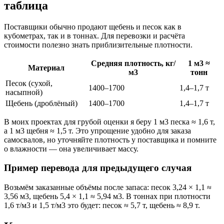
таблица
Поставщики обычно продают щебень и песок как в
кубометрах, так и в тоннах. Для перевозки и расчёта
стоимости полезно знать приблизительные плотности.
Средняя плотность, кг/
1 м3 ≈
Материал
м3
тонн
Песок (сухой,
1400–1700
1,4–1,7 т
насыпной)
Щебень (дроблёный)
1400–1700
1,4–1,7 т
В моих проектах для грубой оценки я беру 1 м3 песка ≈ 1,6 т,
а 1 м3 щебня ≈ 1,5 т. Это упрощение удобно для заказа
самосвалов, но уточняйте плотность у поставщика и помните
о влажности — она увеличивает массу.
Пример перевода для предыдущего случая
Возьмём заказанные объёмы после запаса: песок 3,24 × 1,1 ≈
3,56 м3, щебень 5,4 × 1,1 ≈ 5,94 м3. В тоннах при плотности
1,6 т/м3 и 1,5 т/м3 это будет: песок ≈ 5,7 т, щебень ≈ 8,9 т.