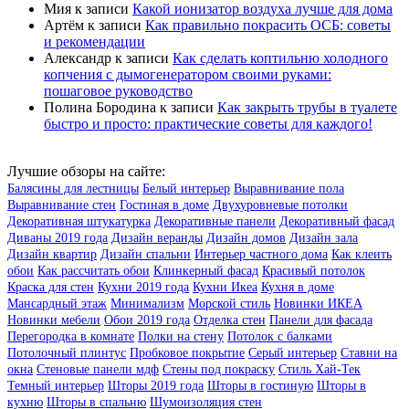
Мия
к записи
Какой ионизатор воздуха лучше для дома
Артём
к записи
Как правильно покрасить ОСБ: советы
и рекомендации
Александр
к записи
Как сделать коптильню холодного
копчения с дымогенератором своими руками:
пошаговое руководство
Полина Бородина
к записи
Как закрыть трубы в туалете
быстро и просто: практические советы для каждого!
Лучшие обзоры на сайте:
Балясины для лестницы
Белый интерьер
Выравнивание пола
Выравнивание стен
Гостиная в доме
Двухуровневые потолки
Декоративная штукатурка
Декоративные панели
Декоративный фасад
Диваны 2019 года
Дизайн веранды
Дизайн домов
Дизайн зала
Дизайн квартир
Дизайн спальни
Интерьер частного дома
Как клеить
обои
Как рассчитать обои
Клинкерный фасад
Красивый потолок
Краска для стен
Кухни 2019 года
Кухни Икеа
Кухня в доме
Мансардный этаж
Минимализм
Морской стиль
Новинки ИКЕА
Новинки мебели
Обои 2019 года
Отделка стен
Панели для фасада
Перегородка в комнате
Полки на стену
Потолок с балками
Потолочный плинтус
Пробковое покрытие
Серый интерьер
Ставни на
окна
Стеновые панели мдф
Стены под покраску
Стиль Хай-Тек
Темный интерьер
Шторы 2019 года
Шторы в гостиную
Шторы в
кухню
Шторы в спальню
Шумоизоляция стен