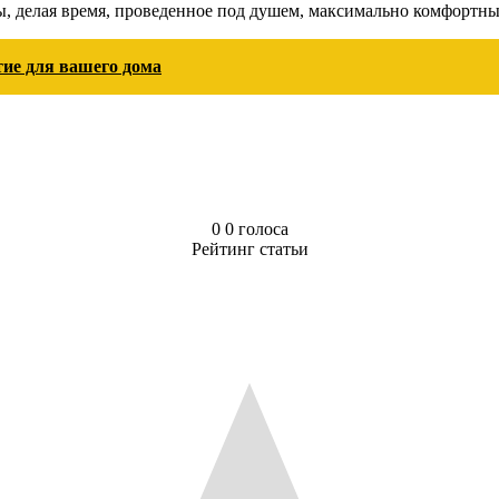
ы, делая время, проведенное под душем, максимально комфортны
ие для вашего дома
0
0
голоса
Рейтинг статьи