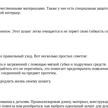
чественными материалами. Также у нее есть специальная защит
ой интерьер.
твенное. Этот шланг легко очищается и не теряет свою гибкость
о правильный уход. Вот несколько простых советов:
та и загрязнений с помощью мягкой губки и подручных средств.
райтесь его не перегибать, это помогает предотвратить появлени
 соединений на предмет протечек.
родлить жизнь своему шлангу.
имания к деталям. Проанализировав длину, материал, конструкци
и помогла вам разобраться, как выбрать идеальный шланг для ду