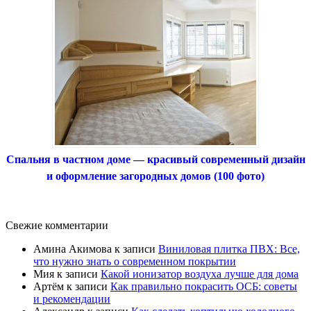
Спальня в частном доме — красивый современный дизайн
и оформление загородных домов (100 фото)
Свежие комментарии
Амина Акимова
к записи
Виниловая плитка ПВХ: Все,
что нужно знать о современном покрытии
Мия
к записи
Какой ионизатор воздуха лучше для дома
Артём
к записи
Как правильно покрасить ОСБ: советы
и рекомендации