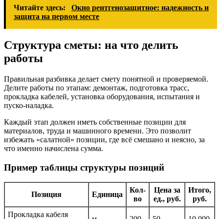
Читайте здесь:
Окно рентгенозащитное: надежность и
защита на первом месте
Структура сметы: на что делить
работы
Правильная разбивка делает смету понятной и проверяемой.
Делите работы по этапам: демонтаж, подготовка трасс,
прокладка кабелей, установка оборудования, испытания и
пуско-наладка.
Каждый этап должен иметь собственные позиции для
материалов, труда и машинного времени. Это позволит
избежать «салатной» позиции, где всё смешано и неясно, за
что именно начислена сумма.
Пример таблицы структуры позиций
Кол-
Цена за
Итого,
Позиция
Единица
во
ед., руб.
руб.
Прокладка кабеля
м
200
50
10 000