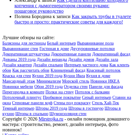
Александр
к записи
Как сделать коптильню холодного
копчения с дымогенератором своими руками:
пошаговое руководство
Полина Бородина
к записи
Как закрыть трубы в туалете
быстро и просто: практические советы для каждого!
Лучшие обзоры на сайте:
Балясины для лестницы
Белый интерьер
Выравнивание пола
Выравнивание стен
Гостиная в доме
Двухуровневые потолки
Декоративная штукатурка
Декоративные панели
Декоративный фасад
Диваны 2019 года
Дизайн веранды
Дизайн домов
Дизайн зала
Дизайн квартир
Дизайн спальни
Интерьер частного дома
Как клеить
обои
Как рассчитать обои
Клинкерный фасад
Красивый потолок
Краска для стен
Кухни 2019 года
Кухни Икеа
Кухня в доме
Мансардный этаж
Минимализм
Морской стиль
Новинки ИКЕА
Новинки мебели
Обои 2019 года
Отделка стен
Панели для фасада
Перегородка в комнате
Полки на стену
Потолок с балками
Потолочный плинтус
Пробковое покрытие
Серый интерьер
Ставни на
окна
Стеновые панели мдф
Стены под покраску
Стиль Хай-Тек
Темный интерьер
Шторы 2019 года
Шторы в гостиную
Шторы в
кухню
Шторы в спальню
Шумоизоляция стен
Copyright © 2026
Mirstrojka.ru
- онлайн помощник домашнего
мастера: строительство, ремонт, дизайн интерьера, фото
новинок!