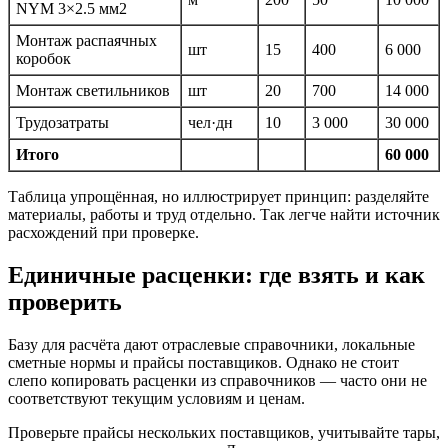
NYM 3×2.5 мм2
Монтаж распаячных
шт
15
400
6 000
коробок
Монтаж светильников
шт
20
700
14 000
Трудозатраты
чел·дн
10
3 000
30 000
Итого
60 000
Таблица упрощённая, но иллюстрирует принцип: разделяйте
материалы, работы и труд отдельно. Так легче найти источник
расхождений при проверке.
Единичные расценки: где взять и как
проверить
Базу для расчёта дают отраслевые справочники, локальные
сметные нормы и прайсы поставщиков. Однако не стоит
слепо копировать расценки из справочников — часто они не
соответствуют текущим условиям и ценам.
Проверьте прайсы нескольких поставщиков, учитывайте тары,