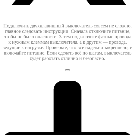
Подключить двухклавишный выключатель совсем не сложно,
главное следовать инструкции. Сначала отключите питание,
чтобы не было опасности. Затем подключите фазные провода
к нужным клеммам выключателя, а к другим — провода,
ведущие к нагрузке. Проверьте, что все надежно закреплено, и
включайте питание. Если сделать всё по шагам, выключатель
будет работать отлично и безопасно.